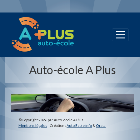
Panneau de gestion des cookies
Auto-école A Plus
©Copyright 2026 par Auto-école A Plus
Mentions légales
Création :
Auto Ecole info
&
Orata